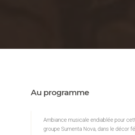
Au programme
Ambiance musicale endiablée pour cette
groupe Sumenta Nova, dans le décor féé