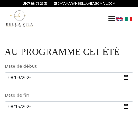
07 88 79 23 33
CATAMARANBELLAVITA@GMAIL.COM
toggle
navigation
AU PROGRAMME CET ÉTÉ
Date de début
Date de fin