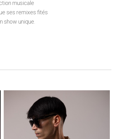
ection musicale
que ses remixes fités
un show unique.