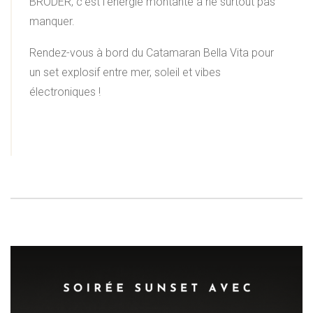
BRODER, c’est l’énergie montante à ne surtout pas
manquer.
Rendez-vous à bord du Catamaran Bella Vita pour
un set explosif entre mer, soleil et vibes
électroniques !