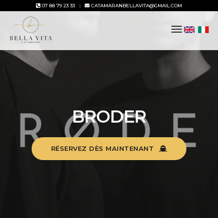
07 88 79 23 33
CATAMARANBELLAVITA@GMAIL.COM
toggle
navigation
BRODER
RÉSERVEZ DÈS MAINTENANT