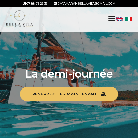
07 88 79 23 33
CATAMARANBELLAVITA@GMAIL.COM
toggle
navigation
La demi-journée
RÉSERVEZ DÈS MAINTENANT